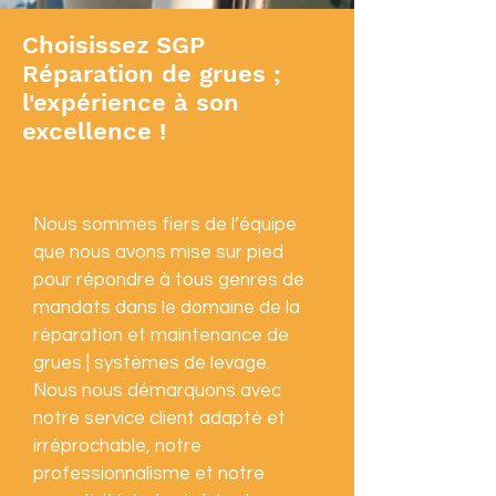
Choisissez SGP
Réparation de grues ;
l'expérience à son
excellence !
Nous sommes fiers de l’équipe
que nous avons mise sur pied
pour répondre à tous genres de
mandats dans le domaine de la
réparation et maintenance de
grues | systèmes de levage.
Nous nous démarquons avec
notre service client adapté et
irréprochable, notre
professionnalisme et notre