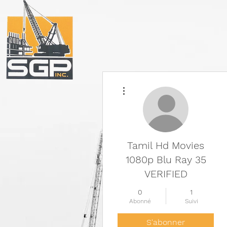
Plus d'actions
Tamil Hd Movies
1080p Blu Ray 35
VERIFIED
0
1
Abonné
Suivi
S'abonner