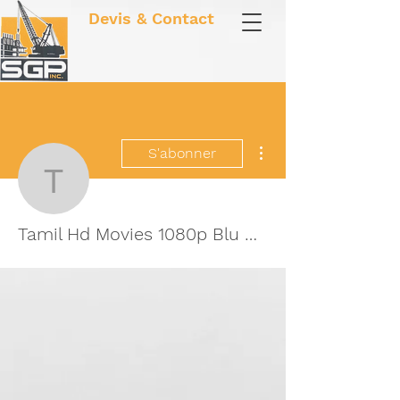
Devis & Contact
Plus d'actions
S'abonner
Tamil Hd Movies 1080p
Tamil Hd Movies 1080p Blu Ray 35 VERIFIED