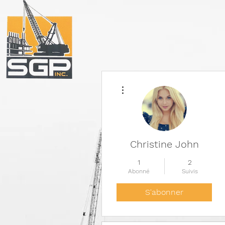
Plus d'actions
Christine John
1
2
Abonné
Suivis
S'abonner