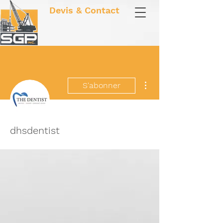
Devis & Contact
Plus d'actions
S'abonner
dhsdentist