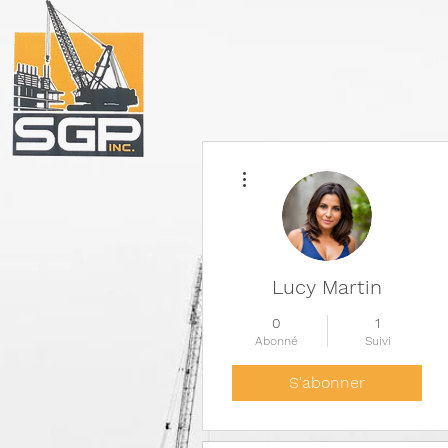
Plus d'actions
Lucy Martin
0
1
Abonné
Suivi
S'abonner