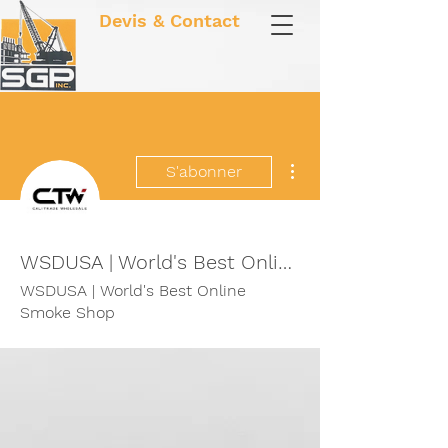
Devis & Contact
Plus d'actions
S'abonner
WSDUSA | World's Best Online Smoke Shop
WSDUSA | World's Best Online
Smoke Shop